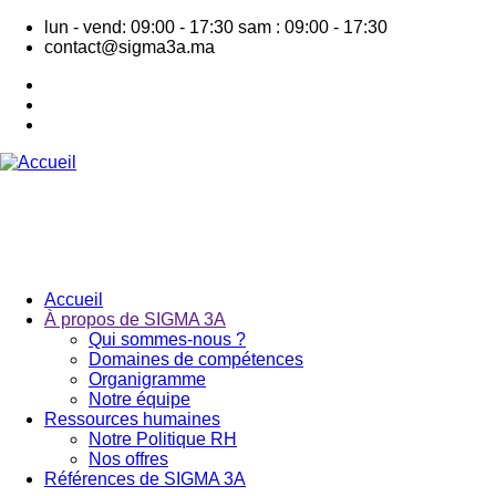
Aller
lun - vend: 09:00 - 17:30
sam : 09:00 - 17:30
au
contact@sigma3a.ma
contenu
principal
Accueil
À propos de SIGMA 3A
Navigation
Qui sommes-nous ?
principale
Domaines de compétences
Organigramme
Notre équipe
Ressources humaines
Notre Politique RH
Nos offres
Références de SIGMA 3A