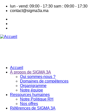
Aller
lun - vend: 09:00 - 17:30
sam : 09:00 - 17:30
au
contact@sigma3a.ma
contenu
principal
Accueil
À propos de SIGMA 3A
Navigation
Qui sommes-nous ?
principale
Domaines de compétences
Organigramme
Notre équipe
Ressources humaines
Notre Politique RH
Nos offres
Références de SIGMA 3A