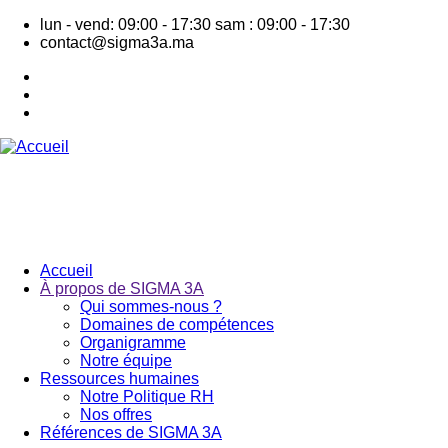
Aller
lun - vend: 09:00 - 17:30
sam : 09:00 - 17:30
au
contact@sigma3a.ma
contenu
principal
Accueil
À propos de SIGMA 3A
Navigation
Qui sommes-nous ?
principale
Domaines de compétences
Organigramme
Notre équipe
Ressources humaines
Notre Politique RH
Nos offres
Références de SIGMA 3A