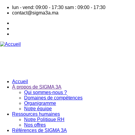
Aller
lun - vend: 09:00 - 17:30
sam : 09:00 - 17:30
au
contact@sigma3a.ma
contenu
principal
Accueil
À propos de SIGMA 3A
Navigation
Qui sommes-nous ?
principale
Domaines de compétences
Organigramme
Notre équipe
Ressources humaines
Notre Politique RH
Nos offres
Références de SIGMA 3A