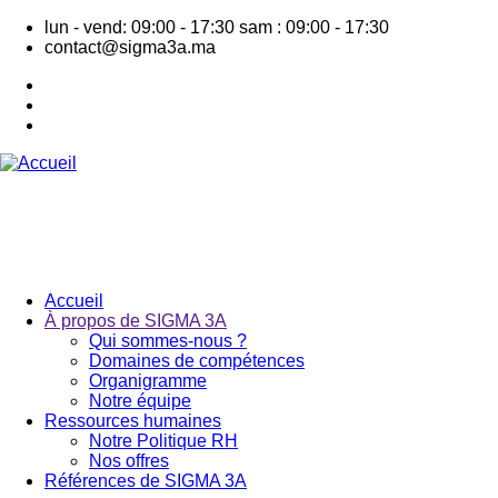
Aller
lun - vend: 09:00 - 17:30
sam : 09:00 - 17:30
au
contact@sigma3a.ma
contenu
principal
Accueil
À propos de SIGMA 3A
Navigation
Qui sommes-nous ?
principale
Domaines de compétences
Organigramme
Notre équipe
Ressources humaines
Notre Politique RH
Nos offres
Références de SIGMA 3A