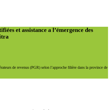
ntifiées et assistance a l’émergence des
itra
générateurs de revenus (PGR) selon l’approche filière dans la province de