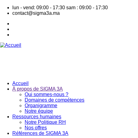
Aller
lun - vend: 09:00 - 17:30
sam : 09:00 - 17:30
au
contact@sigma3a.ma
contenu
principal
Accueil
À propos de SIGMA 3A
Navigation
Qui sommes-nous ?
principale
Domaines de compétences
Organigramme
Notre équipe
Ressources humaines
Notre Politique RH
Nos offres
Références de SIGMA 3A