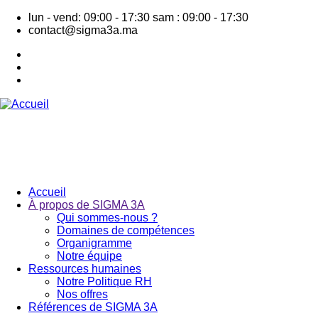
Aller
lun - vend: 09:00 - 17:30
sam : 09:00 - 17:30
au
contact@sigma3a.ma
contenu
principal
Accueil
À propos de SIGMA 3A
Navigation
Qui sommes-nous ?
principale
Domaines de compétences
Organigramme
Notre équipe
Ressources humaines
Notre Politique RH
Nos offres
Références de SIGMA 3A