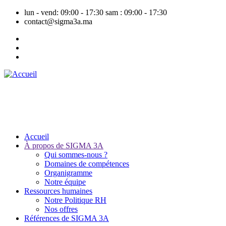
Aller
lun - vend: 09:00 - 17:30
sam : 09:00 - 17:30
au
contact@sigma3a.ma
contenu
principal
Accueil
À propos de SIGMA 3A
Navigation
Qui sommes-nous ?
principale
Domaines de compétences
Organigramme
Notre équipe
Ressources humaines
Notre Politique RH
Nos offres
Références de SIGMA 3A