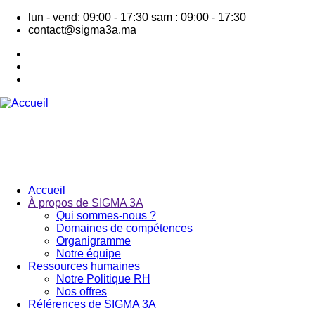
Aller
lun - vend: 09:00 - 17:30
sam : 09:00 - 17:30
au
contact@sigma3a.ma
contenu
principal
Accueil
À propos de SIGMA 3A
Navigation
Qui sommes-nous ?
principale
Domaines de compétences
Organigramme
Notre équipe
Ressources humaines
Notre Politique RH
Nos offres
Références de SIGMA 3A