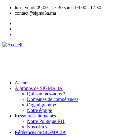
Aller
lun - vend: 09:00 - 17:30
sam : 09:00 - 17:30
au
contact@sigma3a.ma
contenu
principal
Accueil
À propos de SIGMA 3A
Navigation
Qui sommes-nous ?
principale
Domaines de compétences
Organigramme
Notre équipe
Ressources humaines
Notre Politique RH
Nos offres
Références de SIGMA 3A