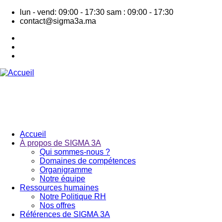
Aller
lun - vend: 09:00 - 17:30
sam : 09:00 - 17:30
au
contact@sigma3a.ma
contenu
principal
Accueil
À propos de SIGMA 3A
Navigation
Qui sommes-nous ?
principale
Domaines de compétences
Organigramme
Notre équipe
Ressources humaines
Notre Politique RH
Nos offres
Références de SIGMA 3A